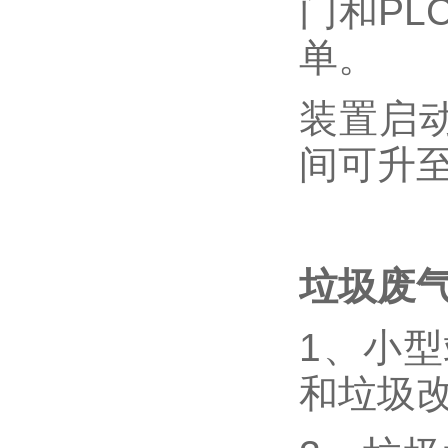
门和PL
单。
装置启
间可升
垃圾废
1、小
和垃圾