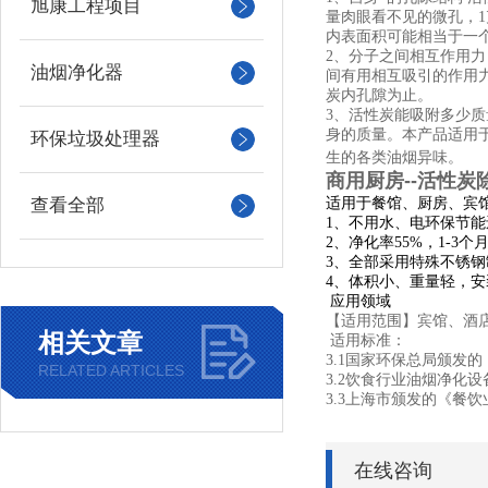
旭康工程项目
量肉眼看不见的微孔，1
内表面积可能相当于一个
2、分子之间相互作用力
油烟净化器
间有用相互吸引的作用
炭内孔隙为止。
3、活性炭能吸附多少质
身的质量。本产品适用
环保垃圾处理器
生的各类油烟异味。
商用厨房--活性炭
查看全部
适用于餐馆、厨房、宾
1、不用水、电环保节能
2、净化率
55
%，1-3
3、全部采用特殊不锈
4、体积小、重量轻，
应用领域
【适用范围】宾馆、酒
相关文章
适用标准：
3.1国家环保总局颁发的《
RELATED ARTICLES
3.2饮食行业油烟净化设备
3.3上海市
颁发的《
餐
饮
在线咨询