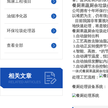
旭康工程项目
餐厨果蔬厨余垃圾
公司拥有十年环保行
油烟净化器
以堆肥为主，仍有很
目前我国非常重视垃
地快速处理，将是较
环保垃圾处理器
餐厨果蔬厨余垃圾处理
1.自动旋转出料
2.工艺高效去除油
查看全部
3.自动正反转搅拌
4.智能、高效、*的
5.自动调节温度，
6.自动抽排发酵缸
7.自动调节水份控制
一体式餐厨果蔬厨余垃
相关文章
处理工艺流程：
RELATED ARTICLES
餐厨处理设备系统：