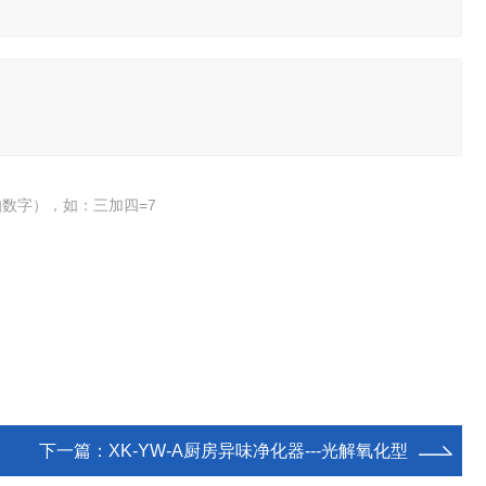
数字），如：三加四=7
下一篇：
XK-YW-A厨房异味净化器---光解氧化型