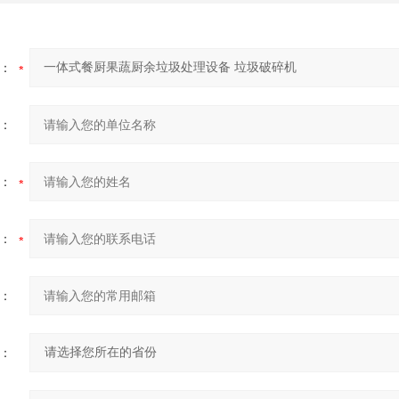
：
：
：
：
：
：