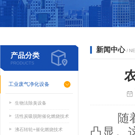
新闻中心
/ N
产品分类
PRODUCTS
工业废气净化设备
生物法除臭设备
随着现
活性炭吸脱附催化燃烧技术
凸显。
沸石转轮+催化燃烧技术