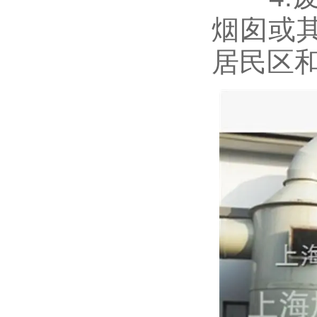
烟囱或
居民区