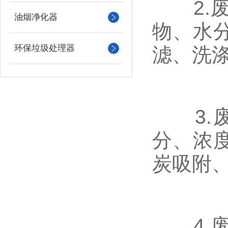
2.废
油烟净化器
物、水
环保垃圾处理器
滤、洗
3.废
分、浓
炭吸附
4.废