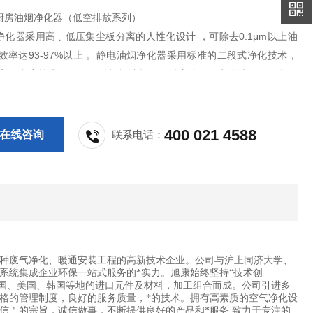
厨房油烟净化器（低空排放系列）
净化器采用高﹑低压集尘板分离的人性化设计 ，可除去0.1μm以上油
效率达93-97%以上 。静电油烟净化器采用标准的二段式净化技术，
采用*电离技术，低压吸附极板结构，延时启动，静电除油吸附。电源
路、拉弧、高温自动保护。产品安全系数高，是高效节能的选择。
400 021 4588
在线咨询
联系电话：
种废气净化、暖通安装工程的高新技术企业。公司与沪上同济大学、
系统集成企业环保一站式服务的*实力。旭康始终坚持“技术创
德国、美国、韩国等地的进口元件及材料，加工组合而成。公司引进多
格的管理制度，良好的服务质量，*的技术。拥有高素质的空气净化设
信＂的宗旨．诚信做事，不断提供良好的产品和*服务.致力于专注的