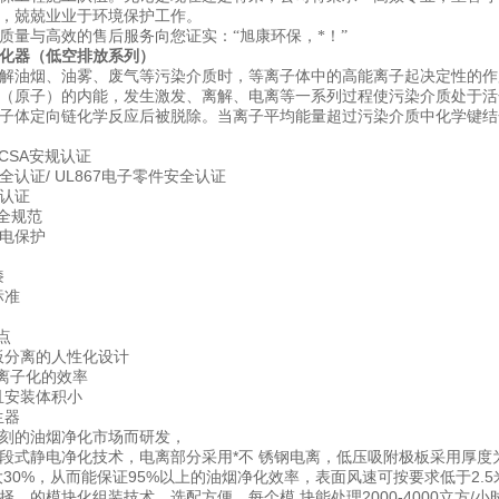
，兢兢业业于环境保护工作。
质量与高效的售后服务向您证实：“旭康环保，*！”
化器（低空排放系列）
解油烟、油雾、废气等污染介质时，等离子体中的高能离子起决定性的作
（原子）的内能，发生激发、离解、电离等一系列过程使污染介质处于活
子体定向链化学反应后被脱除。当离子平均能量超过污染介质中化学键结
 CSA安规认证
全认证/ UL867电子零件安全认证
品认证
全规范
电保护
漆
标准
点
板分离的人性化设计
升离子化的效率
且安装体积小
生器
刻的油烟净化市场而研发，
段式静电净化技术，电离部分采用*不 锈钢电离，低压吸附极板采用厚度为1
30%，从而能保证95%以上的油烟净化效率，表面风速可按要求低于2.5米
择。的模块化组装技术，选配方便，每个模 块能处理2000-4000立方