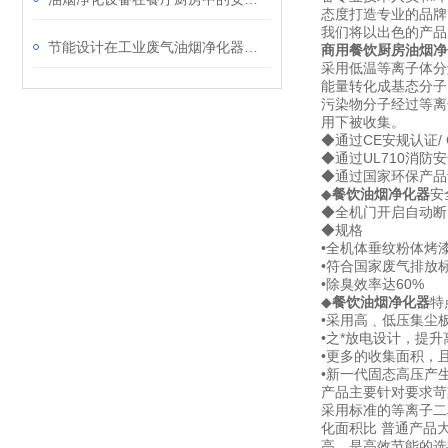
态度打造专业的品牌
我们将以出色的产品
节能设计在工业废气油烟净化器中的应用说明
商用餐饮厨房油烟净
采用低温等离子体分
能量转化成基态分子
污染物分子经过等离
用下被收集。
◆通过CE安规认证/
◆通过UL710消防安
◆通过国家环保产
◆
餐饮油烟净化器
安
◆全机门开启自动断
◆规格
•全机体垂纹粉体烤
•符合国家废气排放
•除臭效率达60%
◆
餐饮油烟净化器
特
•采用高﹑低压集尘
•之*放电设计，提
•更多的收集面积，
•新一代固态高压产
产品主要针对要求苛
采用标准的等离子二
化面积比 普通产品大
高，是高效节能的选