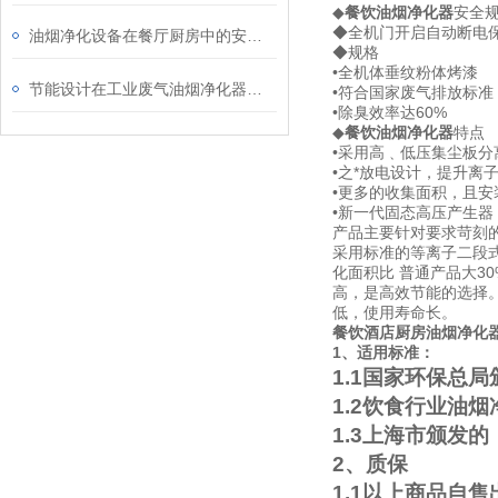
◆
餐饮油烟净化器
安全
◆全机门开启自动断电
油烟净化设备在餐厅厨房中的安装与维护说明
◆规格
•全机体垂纹粉体烤漆
节能设计在工业废气油烟净化器中的应用说明
•符合国家废气排放标准
•除臭效率达60%
◆
餐饮油烟净化器
特点
•采用高﹑低压集尘板
•之*放电设计，提升离
•更多的收集面积，且
•新一代固态高压产生器
产品主要针对要求苛刻
采用标准的等离子二段式
化面积比 普通产品大30
高，是高效节能的选择。
低，使用寿命长。
餐饮酒店厨房油烟净化器
1、适用标准：
1.1国家环保总局
1.2饮食行业油烟
1.3上海市颁发的
2、质保
1.1以上商品自