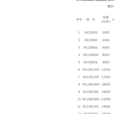
餐饮
风量
序号
型 号
（m3/h）
1
XK15B30
3000
2
XK15B60
6000
3
XK15B60L
6000
4
XK15B90H
9000
5
XK15B90L
9000
6
XK15B120H
12000
7
XK15B120F
12000
8
XK15B180H
18000
9
XK15B180L
18000
10
XK15B240H
24000
11
XK15B240L
24000