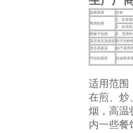
生产厂商
故障原因
分析
1、在安
电场短路
2、在清
绝缘子短路
3、清洗
高压变压器损坏
听不到静
变压器超温
由于厨房环
可控硅损坏
此故障表
适用范围
在煎、炒
烟，高温
内一些餐