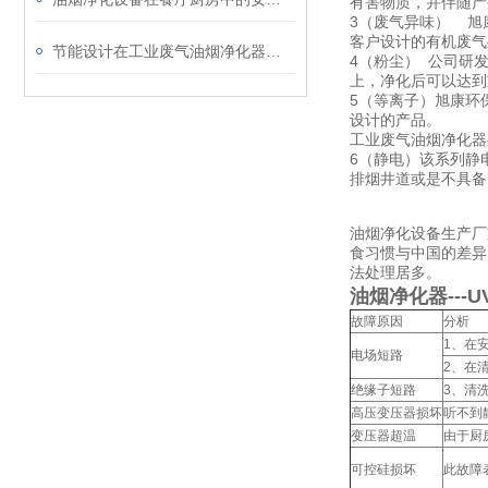
有害物质，并伴随产
3（废气异味） 旭
客户设计的有机废气
节能设计在工业废气油烟净化器中的应用说明
4（粉尘） 公司研
上，净化后可以达到
5（等离子）旭康环
设计的产品。
工业废气油烟净化器
6（静电）该系列静
排烟井道或是不具备
油烟净化设备生产厂
食习惯与中国的差异
法处理居多。
油烟净化器---
故障原因
分析
1、在
电场短路
2、在
绝缘子短路
3、清
高压变压器损坏
听不到
变压器超温
由于厨
可控硅损坏
此故障