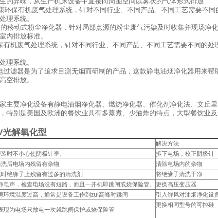
生的异味，从生产机床设备中直接向周围空间以雾状的气体形式排放
康环保有机废气处理系统，针对不同行业、不同产品、不同工艺需要不同
处理系统
。
发的移动式粉尘净化器，针对局部点源的粉尘废气污染及时收集并现场净
室内排放标准
。
保有机废气处理系统，针对不同行业、不同产品、不同工艺需要不同的处
处理系统。
电过滤器是为了追求目测无烟而研制的产品，这款静电油烟净化器用来帮
高空排放
。
家主要净化设备有静电油烟净化器、燃烧净化器、催化剂净化法、文丘里
，特别是美国及欧洲的餐饮业具有多蒸煮、少油炸的特点，大型餐饮业及
UV光解氧化型
解决方法
安装时不小心使阴极针歪。
拆下电场，校正阴极针
清洗后电场内残留有杂物
清除电场内的杂物
洗时绝缘子上残留有过多的清洗剂
将绝缘子清洗干净
静电声，检查电场没有短路，而且一开机即跳闸或烧保险管。
更换高压变压器
房环境温度过高，通常是设备工作到zui高峰时跳闸
引入鲜风对油烟净化设
更换相同型号的可控硅
表现为电场只放电一次就跳闸保护或烧保险管