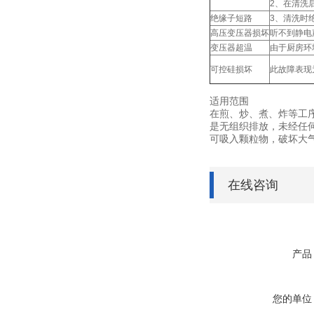
2、在清洗
绝缘子短路
3、清洗时
高压变压器损坏
听不到静电
变压器超温
由于厨房环
可控硅损坏
此故障表现
适用范围
在煎、炒、煮、炸等工
是无组织排放，未经任
可吸入颗粒物，破坏大
在线咨询
产品
您的单位