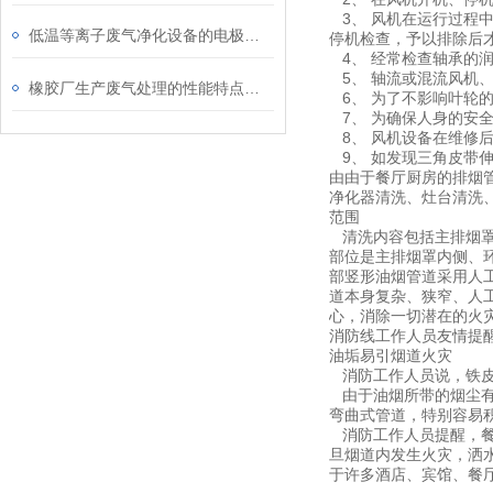
3、 风机在运行过程
低温等离子废气净化设备的电极结构与材料选择介绍
停机检查，予以排除后
4、 经常检查轴承的
5、 轴流或混流风机
橡胶厂生产废气处理的性能特点及技术优势
6、 为了不影响叶轮
7、 为确保人身的安
8、 风机设备在维修
9、 如发现三角皮带
由由于餐厅厨房的排烟
净化器清洗、灶台清洗
范围
清洗内容包括主排烟罩
部位是主排烟罩内侧、
部竖形油烟管道采用人
道本身复杂、狭窄、人
心，消除一切潜在的火
消防线工作人员友情提
油垢易引烟道火灾
消防工作人员说，铁皮
由于油烟所带的烟尘有
弯曲式管道，特别容易
消防工作人员提醒，餐
旦烟道内发生火灾，洒
于许多酒店、宾馆、餐