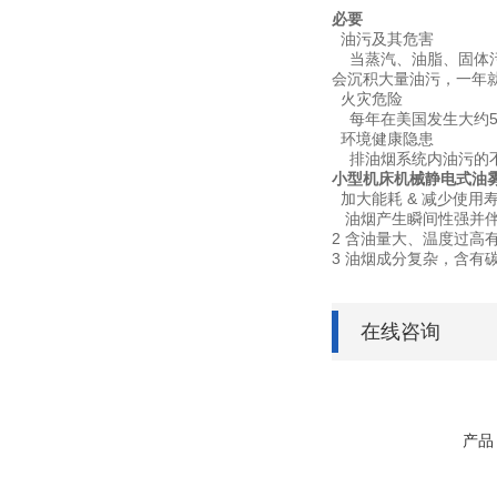
必要
油污及其危害
当蒸汽、油脂、固体污
会沉积大量油污，一年
火灾危险
每年在美国发生大约50
环境健康隐患
排油烟系统内油污的不
小型机床
机械静电式油
加大能耗 & 减少使用
油烟产生瞬间性强并伴
2 含油量大、温度过高
3 油烟成分复杂，含有
在线咨询
产品