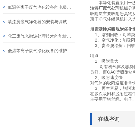
本净化装置采用一级不
低温等离子废气净化设备的电极结构与材料选择介绍
油漆厂废气处理
机械分
吸附层主要吸附恶臭物
束干净气体经风机排入
喷漆房废气净化器的安装与调试注意事项
旭康活性炭吸脱附催化
1、溶剂回收：对苯类
化工废气光微波处理技术的能效与环保优势介绍
2、空气净化：能吸附过
3、贵金属冶炼：回收
低温等离子废气净化设备的维护与管理技巧分析
特点
1、吸附量大
对有机气体及恶臭物质
良好。而GAC等吸附
2、吸附速度快
对气体的吸附速度非常快
3、再生容易，脱附速
在多次吸附和脱附过程中，
主要用于钢丝绳、电子
在线咨询